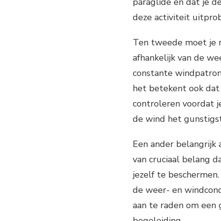
paraglide en dat je d
deze activiteit uitpro
Ten tweede moet je r
afhankelijk van de we
constante windpatrone
het betekent ook dat
controleren voordat j
de wind het gunstigst
Een ander belangrijk a
van cruciaal belang d
jezelf te beschermen. 
de weer- en windcondi
aan te raden om een g
begeleiding.