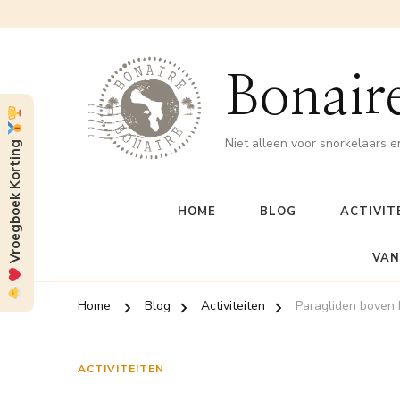
Bonaire
Niet alleen voor snorkelaars e
Vroegboek Korting
HOME
BLOG
ACTIVIT
VAN
Home
Blog
Activiteiten
Paragliden boven 
ACTIVITEITEN