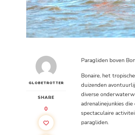
Paragliden boven Bo
Bonaire, het tropische 
GLOBETROTTER
duizenden avontuurlij
diverse onderwaterwe
SHARE
adrenalinejunkies die
0
spectaculaire activite
paragliden.