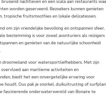
 bruisend nachtleven en een scala aan restaurants waa
echten worden geserveerd. Bezoekers kunnen genieten
n, tropische fruitsmoothies en lokale delicatessen.
nd om zijn vriendelijke bevolking en ontspannen sfeer,
le bestemming is voor zowel avonturiers als reizigers
tspannen en genieten van de natuurlijke schoonheid
.
n droomeiland voor watersportliefhebbers. Met zijn
, overvloed aan maritieme activiteiten en
en, biedt het een onvergetelijke ervaring voor
ee houdt. Dus pak je snorkel, duikuitrusting of surfplan
de fascinerende onderwaterwereld van Bonaire te