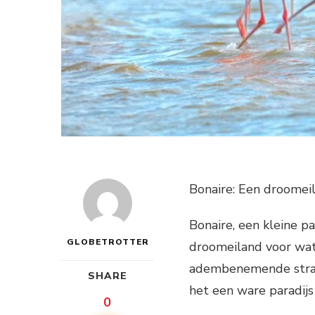
Bonaire: Een droomei
Bonaire, een kleine pa
GLOBETROTTER
droomeiland voor wate
adembenemende strand
SHARE
het een ware paradijs 
0