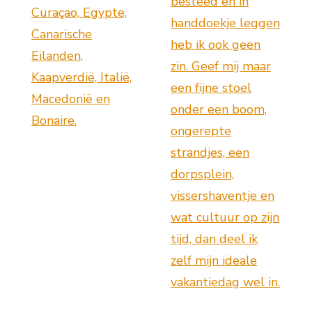
besteed en in
Curaçao, Egypte,
handdoekje leggen
Canarische
heb ik ook geen
Eilanden,
zin. Geef mij maar
Kaapverdië, Italië,
een fijne stoel
Macedonië en
onder een boom,
Bonaire.
ongerepte
strandjes, een
dorpsplein,
vissershaventje en
wat cultuur op zijn
tijd, dan deel ik
zelf mijn ideale
vakantiedag wel in.