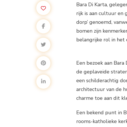
Bara Di Karta, gelege
rijk is aan cultuur e
dorp’ genoemd, vanwe
bomen zijn kenmerken
belangrijke rol in het
Een bezoek aan Bara D
de geplaveide straten 
een schilderachtig do
architectuur van de h
charme toe aan dit kl
Een bekend punt in Ba
rooms-katholieke kerk,