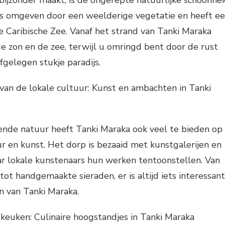
ijzonder maakt, is de ongerepte natuurlijke schoonhe
 is omgeven door een weelderige vegetatie en heeft e
de Caribische Zee. Vanaf het strand van Tanki Maraka
e zon en de zee, terwijl u omringd bent door de rust
afgelegen stukje paradijs.
van de lokale cultuur: Kunst en ambachten in Tanki
nde natuur heeft Tanki Maraka ook veel te bieden op
r en kunst. Het dorp is bezaaid met kunstgalerijen en
r lokale kunstenaars hun werken tentoonstellen. Van
n tot handgemaakte sieraden, er is altijd iets interessan
en van Tanki Maraka.
e keuken: Culinaire hoogstandjes in Tanki Maraka