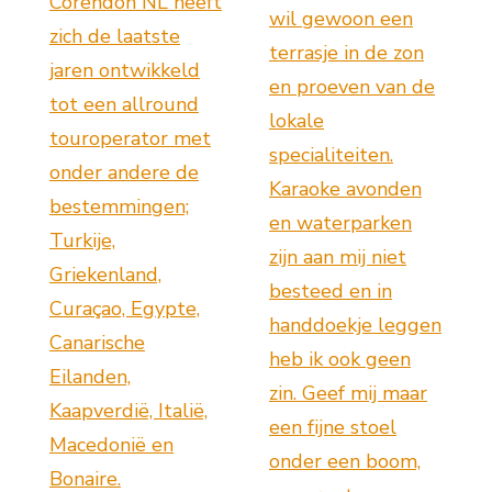
Corendon NL heeft
wil gewoon een
zich de laatste
terrasje in de zon
jaren ontwikkeld
en proeven van de
tot een allround
lokale
touroperator met
specialiteiten.
onder andere de
Karaoke avonden
bestemmingen;
en waterparken
Turkije,
zijn aan mij niet
Griekenland,
besteed en in
Curaçao, Egypte,
handdoekje leggen
Canarische
heb ik ook geen
Eilanden,
zin. Geef mij maar
Kaapverdië, Italië,
een fijne stoel
Macedonië en
onder een boom,
Bonaire.