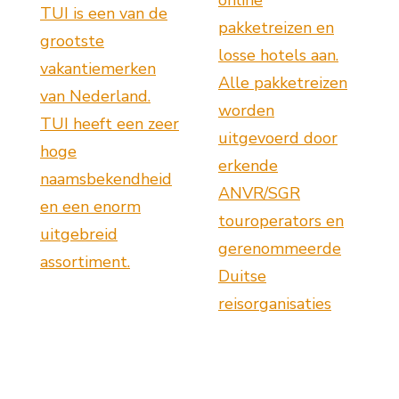
TUI is een van de
pakketreizen en
grootste
losse hotels aan.
vakantiemerken
Alle pakketreizen
van Nederland.
worden
TUI heeft een zeer
uitgevoerd door
hoge
erkende
naamsbekendheid
ANVR/SGR
en een enorm
touroperators en
uitgebreid
gerenommeerde
assortiment.
Duitse
reisorganisaties