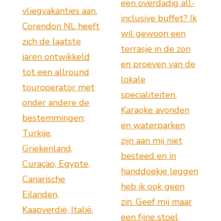
een overdadig all-
vliegvakanties aan.
inclusive buffet? Ik
Corendon NL heeft
wil gewoon een
zich de laatste
terrasje in de zon
jaren ontwikkeld
en proeven van de
tot een allround
lokale
touroperator met
specialiteiten.
onder andere de
Karaoke avonden
bestemmingen;
en waterparken
Turkije,
zijn aan mij niet
Griekenland,
besteed en in
Curaçao, Egypte,
handdoekje leggen
Canarische
heb ik ook geen
Eilanden,
zin. Geef mij maar
Kaapverdië, Italië,
een fijne stoel