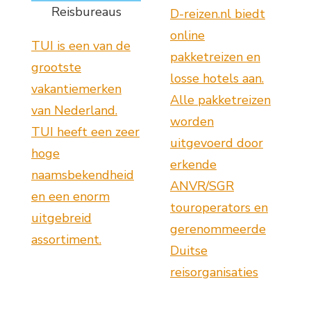
Reisbureaus
D-reizen.nl biedt
online
TUI is een van de
pakketreizen en
grootste
losse hotels aan.
vakantiemerken
Alle pakketreizen
van Nederland.
worden
TUI heeft een zeer
uitgevoerd door
hoge
erkende
naamsbekendheid
ANVR/SGR
en een enorm
touroperators en
uitgebreid
gerenommeerde
assortiment.
Duitse
reisorganisaties