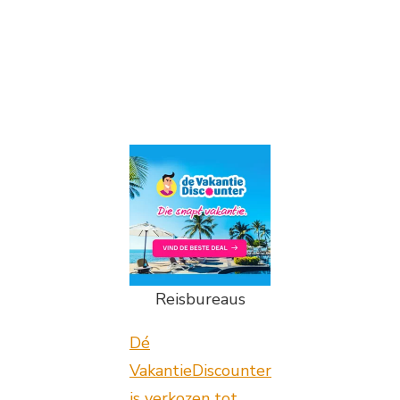
Reisbureaus
Dé
VakantieDiscounter
is verkozen tot